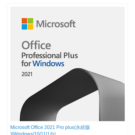
Microsoft Office 2021 Pro plus(永続版
)|Windows/10/11|1台|